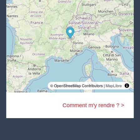
© OpenStreetMap Contributors |
MapLibre
Comment m'y rendre ? >